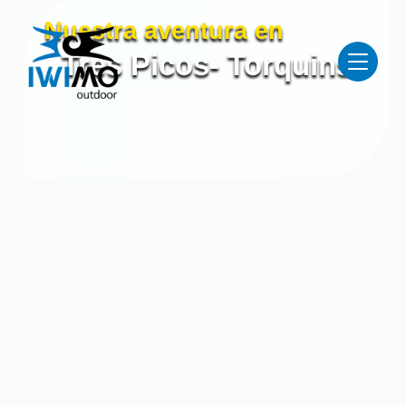
Nuestra aventura en
Tres Picos- Torquins